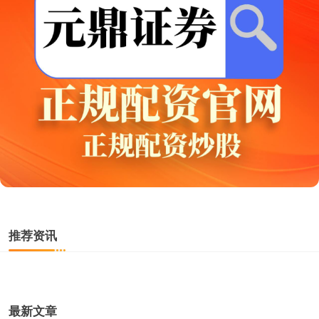
基金指数
7242.10
+12.30
+0.17%
国债指数
229.69
+0.10
+0.04%
推荐资讯
最新文章