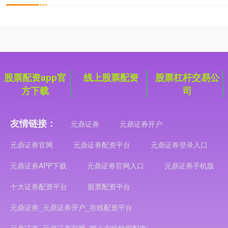
期指IC0
7877.80
+164.40
+2.13%
股票配资app官
线上股票配资
股票杠杆交易公
方下载
司
友情链接：
元鼎证券
元鼎证券开户
元鼎证券官网
元鼎证券配资平台
元鼎证券登录入口
元鼎证券APP下载
元鼎证券官网入口
元鼎证券手机版
十大证券配资平台
股票配资平台
元鼎证券_元鼎证券开户_在线配资平台