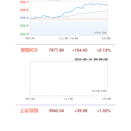
期指IC0
7877.80
+164.40
+2.13%
上证综指
3940.04
+39.68
+1.02%